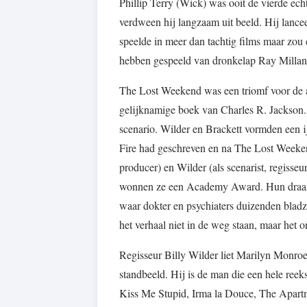
Phillip Terry (Wick) was ooit de vierde ech
verdween hij langzaam uit beeld. Hij lancee
speelde in meer dan tachtig films maar zou
hebben gespeeld van dronkelap Ray Millan
The Lost Weekend was een triomf voor de a
gelijknamige boek van Charles R. Jackson.
scenario. Wilder en Brackett vormden een i
Fire had geschreven en na The Lost Weekend
producer) en Wilder (als scenarist, regis
wonnen ze een Academy Award. Hun draaiboek
waar dokter en psychiaters duizenden bladz
het verhaal niet in de weg staan, maar het 
Regisseur Billy Wilder liet Marilyn Monroe’
standbeeld. Hij is de man die een hele reek
Kiss Me Stupid, Irma la Douce, The Apartme