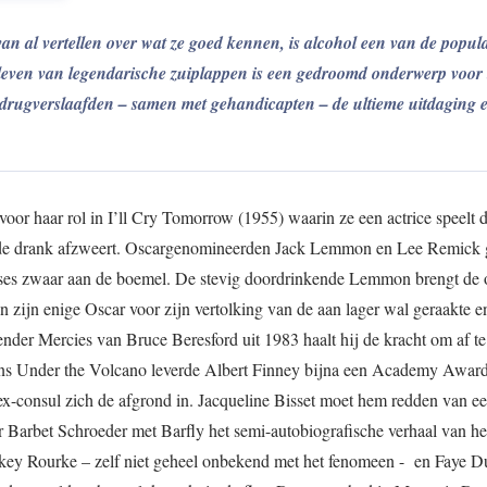
van al vertellen over wat ze goed kennen, is alcohol een van de popula
 leven van legendarische zuiplappen is een gedroomd onderwerp voor 
n drugverslaafden – samen met gehandicapten – de ultieme uitdaging 
r haar rol in I’ll Cry Tomorrow (1955) waarin ze een actrice speelt d
en de drank afzweert. Oscargenomineerden Jack Lemmon en Lee Remick 
es zwaar aan de boemel. De stevig doordrinkende Lemmon brengt de 
 zijn enige Oscar voor zijn vertolking van de aan lager wal geraakte e
nder Mercies van Bruce Beresford uit 1983 haalt hij de kracht om af te
ons Under the Volcano leverde Albert Finney bijna een Academy Award
ex-consul zich de afgrond in. Jacqueline Bisset moet hem redden van e
r Barbet Schroeder met Barfly het semi-autobiografische verhaal van he
ickey Rourke – zelf niet geheel onbekend met het fenomeen - en Faye