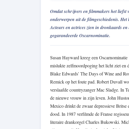
Omdat schrijvers en filmmakers het liefst 
onderwerpen uit de filmgeschiedenis. Het
Acteurs en actrices zien in dronkaards e
gegarandeerde Oscarnominatie.
Susan Hayward kreeg een Oscarnominatie voo
mislukte zelfmoordpoging het licht ziet 
Blake Edwards’ The Days of Wine and Ros
Remick op het foute pad. Robert Duvall won
verslaafde countryzanger Mac Sladge. In Te
de nieuwe vrouw in zijn leven. John Hust
Mexico drinkt de zwaar depressieve Britse 
dood. In 1987 verfilmde de Franse regisseu
literaire drankorgel Charles Bukowski. M