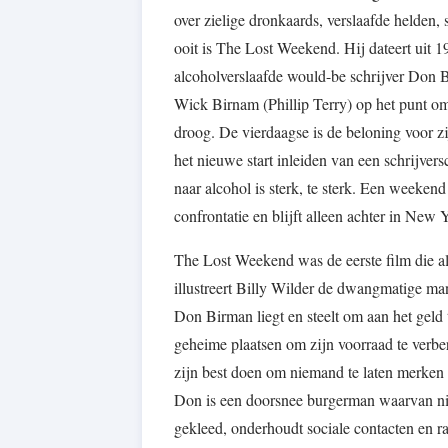
over zielige dronkaards, verslaafde helden, 
ooit is The Lost Weekend. Hij dateert uit 
alcoholverslaafde would-be schrijver Don 
Wick Birnam (Phillip Terry) op het punt om
droog. De vierdaagse is de beloning voor zi
het nieuwe start inleiden van een schrijver
naar alcohol is sterk, te sterk. Een weekend
confrontatie en blijft alleen achter in New
The Lost Weekend was de eerste film die alc
illustreert Billy Wilder de dwangmatige ma
Don Birman liegt en steelt om aan het geld 
geheime plaatsen om zijn voorraad te verber
zijn best doen om niemand te laten merken 
Don is een doorsnee burgerman waarvan niem
gekleed, onderhoudt sociale contacten en r