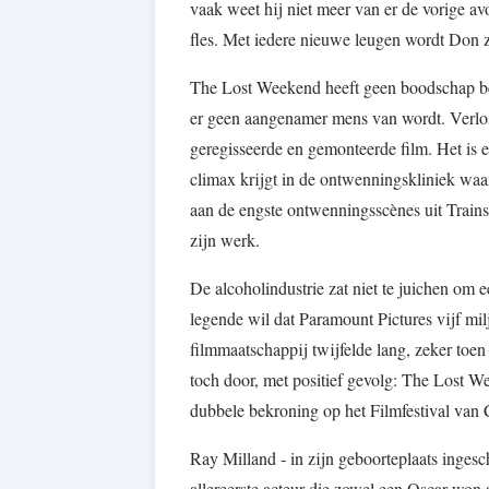
vaak weet hij niet meer van er de vorige a
fles. Met iedere nieuwe leugen wordt Don zi
The Lost Weekend heeft geen boodschap behal
er geen aangenamer mens van wordt. Verlos
geregisseerde en gemonteerde film. Het is 
climax krijgt in de ontwenningskliniek waar
aan de engste ontwenningsscènes uit Train
zijn werk.
De alcoholindustrie zat niet te juichen om 
legende wil dat Paramount Pictures vijf mil
filmmaatschappij twijfelde lang, zeker toe
toch door, met positief gevolg: The Lost 
dubbele bekroning op het Filmfestival van
Ray Milland - in zijn geboorteplaats ingesc
allereerste acteur die zowel een Oscar wo