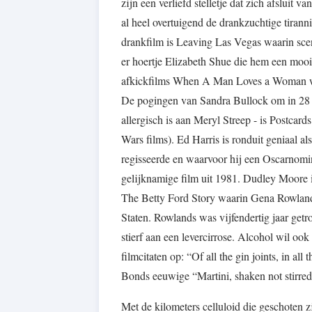
zijn een verliefd stelletje dat zich afslui
al heel overtuigend de drankzuchtige tiran
drankfilm is Leaving Las Vegas waarin scen
er hoertje Elizabeth Shue die hem een mooi
afkickfilms When A Man Loves a Woman waar
De pogingen van Sandra Bullock om in 28 Da
allergisch is aan Meryl Streep - is Postcard
Wars films). Ed Harris is ronduit geniaal al
regisseerde en waarvoor hij een Oscarnomina
gelijknamige film uit 1981. Dudley Moore is
The Betty Ford Story waarin Gena Rowland
Staten. Rowlands was vijfendertig jaar getr
stierf aan een levercirrose. Alcohol wil o
filmcitaten op: “Of all the gin joints, in al
Bonds eeuwige “Martini, shaken not stirred
Met de kilometers celluloid die geschoten z