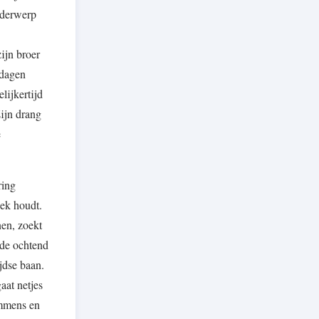
onderwerp
ijn broer
 dagen
lijkertijd
Zijn drang
e
ring
gek houdt.
nen, zoekt
nde ochtend
jdse baan.
aat netjes
immens en