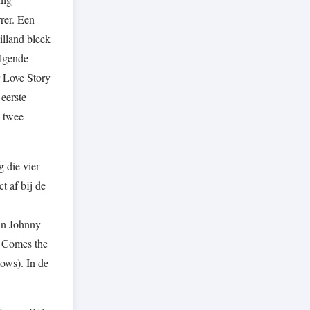
rer. Een
illand bleek
olgende
r Love Story
eerste
e twee
 die vier
 af bij de
in Johnny
e Comes the
ows). In de