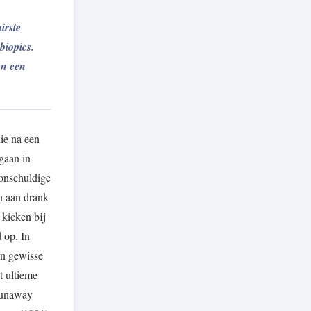
irste
biopics.
en een
ie na een
gaan in
onschuldige
n aan drank
 kicken bij
 op. In
en gewisse
t ultieme
 Dunaway