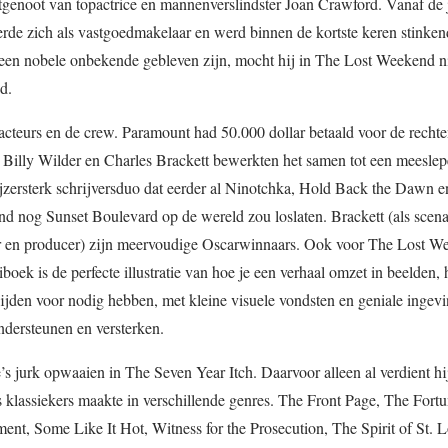
tgenoot van topactrice en mannenverslindster Joan Crawford. Vanaf de j
rde zich als vastgoedmakelaar en werd binnen de kortste keren stinkend
 een nobele onbekende gebleven zijn, mocht hij in The Lost Weekend ni
d.
cteurs en de crew. Paramount had 50.000 dollar betaald voor de rechte
 Billy Wilder en Charles Brackett bewerkten het samen tot een meesle
jzersterk schrijversduo dat eerder al Ninotchka, Hold Back the Dawn e
 nog Sunset Boulevard op de wereld zou loslaten. Brackett (als scenar
seur en producer) zijn meervoudige Oscarwinnaars. Ook voor The Lost 
 is de perfecte illustratie van hoe je een verhaal omzet in beelden, h
ijden voor nodig hebben, met kleine visuele vondsten en geniale ingev
ondersteunen en versterken.
s jurk opwaaien in The Seven Year Itch. Daarvoor alleen al verdient hi
s klassiekers maakte in verschillende genres. The Front Page, The Fort
nt, Some Like It Hot, Witness for the Prosecution, The Spirit of St. L