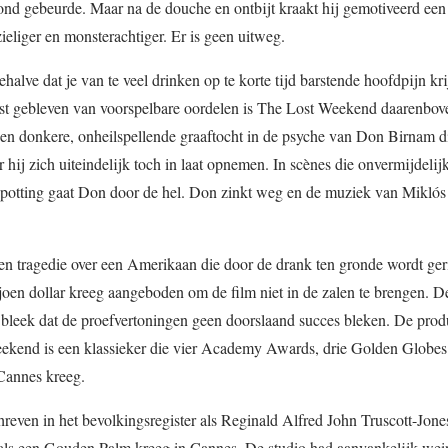
vond gebeurde. Maar na de douche en ontbijt kraakt hij gemotiveerd ee
eliger en monsterachtiger. Er is geen uitweg.
ve dat je van te veel drinken op te korte tijd barstende hoofdpijn krij
t gebleven van voorspelbare oordelen is The Lost Weekend daarenbove
een donkere, onheilspellende graaftocht in de psyche van Don Birnam d
 hij zich uiteindelijk toch in laat opnemen. In scènes die onvermijdelij
spotting gaat Don door de hel. Don zinkt weg en de muziek van Miklós
een tragedie over een Amerikaan die door de drank ten gronde wordt ger
joen dollar kreeg aangeboden om de film niet in de zalen te brengen. D
n bleek dat de proefvertoningen geen doorslaand succes bleken. De prod
Weekend is een klassieker die vier Academy Awards, drie Golden Globes
 Cannes kreeg.
hreven in het bevolkingsregister als Reginald Alfred John Truscott-Jon
n als een Gouden Palm kreeg in Cannes. De studio had aanvankelijk wei