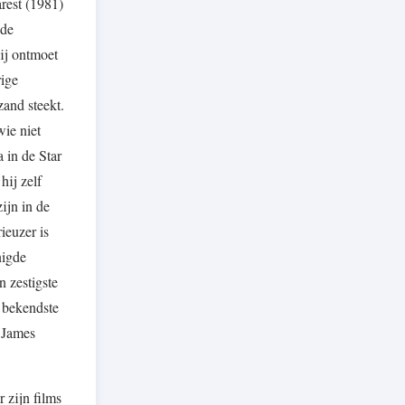
arest (1981)
ede
ij ontmoet
rige
and steekt.
ie niet
a in de Star
hij zelf
ijn in de
ieuzer is
nigde
n zestigste
e bekendste
n James
 zijn films