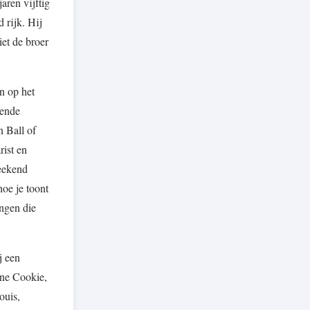
aren vijftig
 rijk. Hij
et de broer
n op het
pende
n Ball of
ist en
Weekend
oe je toont
ingen die
j een
une Cookie,
ouis,