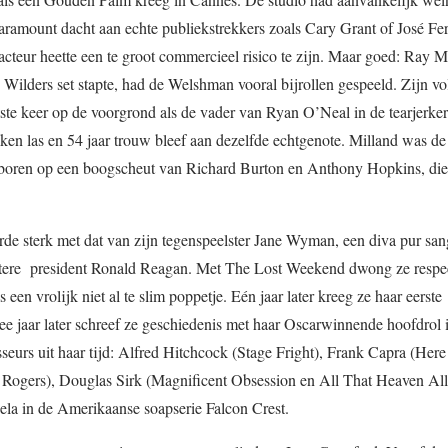
Paramount dacht aan echte publiekstrekkers zoals Cary Grant of José Fer
cteur heette een te groot commercieel risico te zijn. Maar goed: Ray M
 Wilders set stapte, had de Welshman vooral bijrollen gespeeld. Zijn v
tste keer op de voorgrond als de vader van Ryan O’Neal in de tearjerke
ken las en 54 jaar trouw bleef aan dezelfde echtgenote. Milland was de 
geboren op een boogscheut van Richard Burton en Anthony Hopkins, di
rde sterk met dat van zijn tegenspeelster Jane Wyman, een diva pur sang
tere president Ronald Reagan. Met The Lost Weekend dwong ze respect
s een vrolijk niet al te slim poppetje. Eén jaar later kreeg ze haar eerste
e jaar later schreef ze geschiedenis met haar Oscarwinnende hoofdrol 
seurs uit haar tijd: Alfred Hitchcock (Stage Fright), Frank Capra (Her
 Rogers), Douglas Sirk (Magnificent Obsession en All That Heaven All
la in de Amerikaanse soapserie Falcon Crest.