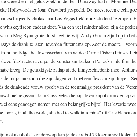
t van de wereld en het geluk zoekt in de fles. Dunaway had in Mommie De
nieke Hollywoodster Joan Crawford gespeeld. De meest recente echt go
arioschrijver Nicholas naar Las Vegas trekt om zich dood te zuipen. H
e whiskeyflacon cadeau doet. Van een veel minder allooi zijn de preke
in Meg Ryan grote dorst heeft terwijl Andy Garcia zijn kop in het z
ys de drank te laten, leverden flutcinema op. Zeer de moeite – voor w
s from the Edge, het levensverhaal van actrice Carrie Fisher (Prinses Lei
s de zelfdestructieve zuipende kunstenaar Jackson Pollock in de film die 
tie kreeg. De gelukkigste zatlap uit de filmgeschiedenis moet Arthur z
 de miljonairszoon die zijn dagen vult met een fles aan zijn lippen. Ser
s de drinkende vrouw speelt van de toenmalige president van de Vere
ouwd met regisseur John Cassavetes die zijn lever kapot dronk en op zij
ok wel eens genoegen nemen met een belangrijke bijrol. Het leverde twe
l the towns, in all the world, she had to walk into mine” uit Casablanca e
”.
ijn met alcohol als onderwerp kan je de aardbol 73 keer omwikkelen. Er