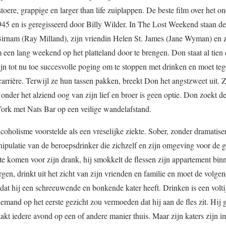
stoere, grappige en larger than life zuiplappen. De beste film over het 
1945 en is geregisseerd door Billy Wilder. In The Lost Weekend staan de
Birnam (Ray Milland), zijn vriendin Helen St. James (Jane Wyman) en z
 een lang weekend op het platteland door te brengen. Don staat al tien
jn tot nu toe succesvolle poging om te stoppen met drinken en moet tege
scarrière. Terwijl ze hun tassen pakken, breekt Don het angstzweet uit. 
 onder het alziend oog van zijn lief en broer is geen optie. Don zoekt d
 York met Nats Bar op een veilige wandelafstand.
oholisme voorstelde als een vreselijke ziekte. Sober, zonder dramatise
nipulatie van de beroepsdrinker die zichzelf en zijn omgeving voor de 
te komen voor zijn drank, hij smokkelt de flessen zijn appartement bin
gen, drinkt uit het zicht van zijn vrienden en familie en moet de volge
dat hij een schreeuwende en bonkende kater heeft. Drinken is een volti
and op het eerste gezicht zou vermoeden dat hij aan de fles zit. Hij g
aakt iedere avond op een of andere manier thuis. Maar zijn katers zijn 