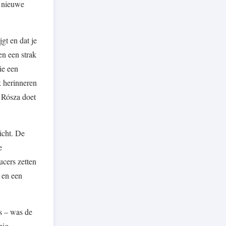
n nieuwe
gt en dat je
n een strak
ie een
k herinneren
 Rósza doet
icht. De
e
ucers zetten
 en een
es – was de
nig