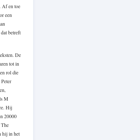
. Af en toe
or een
man
dat betreft
teksten. De
ren tot in
n rol die
 Peter
en,
als M
re. Hij
en 20000
m The
hij in het