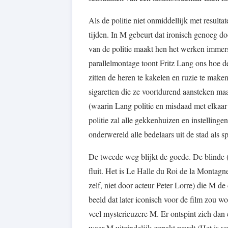
Als de politie niet onmiddellijk met resulta
tijden. In M gebeurt dat ironisch genoeg d
van de politie maakt hen het werken immers
parallelmontage toont Fritz Lang ons hoe de
zitten de heren te kakelen en ruzie te mak
sigaretten die ze voortdurend aansteken maa
(waarin Lang politie en misdaad met elkaar 
politie zal alle gekkenhuizen en instellinge
onderwereld alle bedelaars uit de stad als s
De tweede weg blijkt de goede. De blinde (
fluit. Het is Le Halle du Roi de la Montagn
zelf, niet door acteur Peter Lorre) die M d
beeld dat later iconisch voor de film zou w
veel mysterieuzere M. Er ontspint zich da
waar M uiteindelijk gepakt wordt (Het is vo