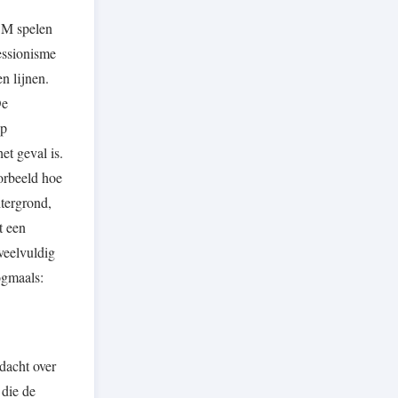
r M spelen
essionisme
n lijnen.
De
op
et geval is.
orbeeld hoe
htergrond,
t een
veelvuldig
ogmaals:
dacht over
 die de