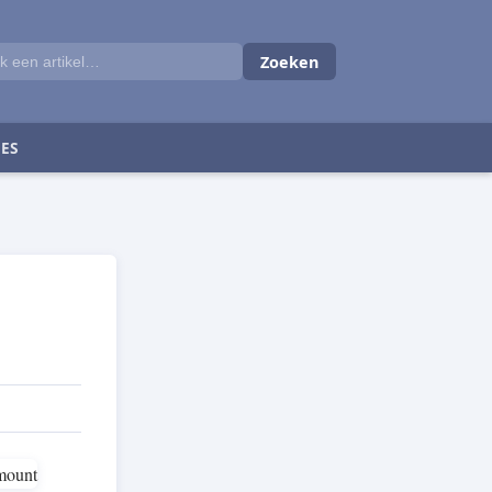
Zoeken
ES