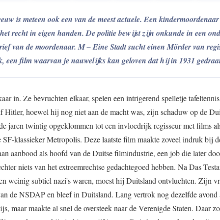
e eeuw is meteen ook een van de meest actuele. Een kindermoordenaar
 het recht in eigen handen. De politie bewijst zijn onkunde in een on
n brief van de moordenaar. M – Eine Stadt sucht einen Mörder van regi
, een film waarvan je nauwelijks kan geloven dat hij in 1931 gedraa
 in. Ze bevruchten elkaar, spelen een intrigerend spelletje tafeltennis,
lf Hitler, hoewel hij nog niet aan de macht was, zijn schaduw op de Dui
de jaren twintig opgeklommen tot een invloedrijk regisseur met films a
 SF-klassieker Metropolis. Deze laatste film maakte zoveel indruk bij d
an aanbood als hoofd van de Duitse filmindustrie, een job die later doo
echter niets van het extreemrechtse gedachtegoed hebben. Na Das Test
en weinig subtiel nazi's waren, moest hij Duitsland ontvluchten. Zijn v
van de NSDAP en bleef in Duitsland. Lang vertrok nog dezelfde avond a
js, maar maakte al snel de oversteek naar de Verenigde Staten. Daar zo