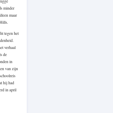
stugge
ds minder
alleen maar
Hills.
ht tegen het
edenheid.
et verhaal
ls de
onden in
gen van zijn
schoolreis
t hij had
rd in april