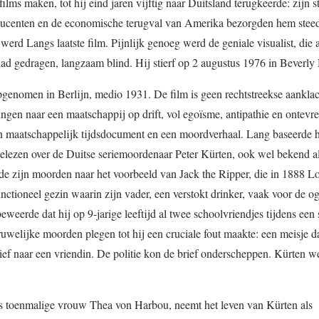
lms maken, tot hij eind jaren vijftig naar Duitsland terugkeerde: zijn 
producenten en de economische terugval van Amerika bezorgden hem stee
d Langs laatste film. Pijnlijk genoeg werd de geniale visualist, die 
ad gedragen, langzaam blind. Hij stierf op 2 augustus 1976 in Beverly 
genomen in Berlijn, medio 1931. De film is geen rechtstreekse aanklac
gen naar een maatschappij op drift, vol egoïsme, antipathie en ontevr
 een maatschappelijk tijdsdocument en een moordverhaal. Lang baseerde h
 gelezen over de Duitse seriemoordenaar Peter Kürten, ook wel bekend a
e zijn moorden naar het voorbeeld van Jack the Ripper, die in 1888 L
unctioneel gezin waarin zijn vader, een verstokt drinker, vaak voor de o
weerde dat hij op 9-jarige leeftijd al twee schoolvriendjes tijdens een 
uwelijke moorden plegen tot hij een cruciale fout maakte: een meisje da
ef naar een vriendin. De politie kon de brief onderscheppen. Kürten we
s toenmalige vrouw Thea von Harbou, neemt het leven van Kürten als