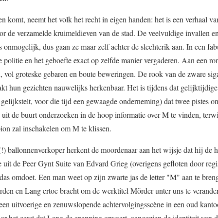
ten komt, neemt het volk het recht in eigen handen: het is een verhaal va
oor de verzamelde kruimeldieven van de stad. De veelvuldige invallen en
 onmogelijk, dus gaan ze maar zelf achter de slechterik aan. In een fa
 politie en het geboefte exact op zelfde manier vergaderen. Aan een ron
en, vol groteske gebaren en boute beweringen. De rook van de zware sig
kt hun gezichten nauwelijks herkenbaar. Het is tijdens dat gelijktijdige
gelijkstelt, voor die tijd een gewaagde onderneming) dat twee pistes o
n uit de buurt onderzoeken in de hoop informatie over M te vinden, terwi
pion zal inschakelen om M te klissen.
!) ballonnenverkoper herkent de moordenaar aan het wijsje dat hij de he
e uit de Peer Gynt Suite van Edvard Grieg (overigens gefloten door reg
e das omdoet. Een man weet op zijn zwarte jas de letter "M" aan te bren
orden en Lang ertoe bracht om de werktitel Mörder unter uns te verander
n een uitvoerige en zenuwslopende achtervolgingsscène in een oud kan
or het eerst dat Lang de spanning opvoert, aangezien de identiteit van 