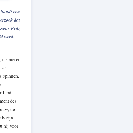
 houdt een
derzoek dat
sseur Fritz
id werd.
 inspireren
tse
ls Spinnen,
e
r Leni
ament des
rouw, de
ls zijn
u hij voor