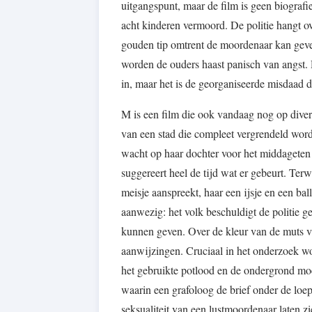
uitgangspunt, maar de film is geen biografi
acht kinderen vermoord. De politie hangt ov
gouden tip omtrent de moordenaar kan geven
worden de ouders haast panisch van angst. 
in, maar het is de georganiseerde misdaad d
M is een film die ook vandaag nog op divers
van een stad die compleet vergrendeld word
wacht op haar dochter voor het middageten 
suggereert heel de tijd wat er gebeurt. Terw
meisje aanspreekt, haar een ijsje en een bal
aanwezig: het volk beschuldigt de politie gee
kunnen geven. Over de kleur van de muts van
aanwijzingen. Cruciaal in het onderzoek wor
het gebruikte potlood en de ondergrond moe
waarin een grafoloog de brief onder de loep 
seksualiteit van een lustmoordenaar laten zi