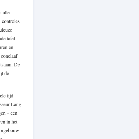
n alle
 controles
buleuze
de tafel
aren en
 conclaaf
ntstaan. De
jl de
le tijd
isseur Lang
gen – een
en in het
toorgebouw
de