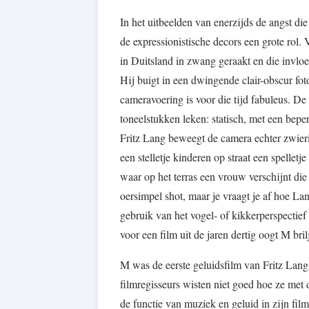
In het uitbeelden van enerzijds de angst d
de expressionistische decors een grote rol
in Duitsland in zwang geraakt en die invlo
Hij buigt in een dwingende clair-obscur fot
cameravoering is voor die tijd fabuleus. De
toneelstukken leken: statisch, met een beper
Fritz Lang beweegt de camera echter zwieri
een stelletje kinderen op straat een spelle
waar op het terras een vrouw verschijnt die
oersimpel shot, maar je vraagt je af hoe Lan
gebruik van het vogel- of kikkerperspectie
voor een film uit de jaren dertig oogt M bril
M was de eerste geluidsfilm van Fritz Lang;
filmregisseurs wisten niet goed hoe ze me
de functie van muziek en geluid in zijn film