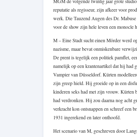
MGM de volgende twintig jaar grote studiofi
reputatie als regisseur, zijn afkeer voor 
werk. Die Tauzend Augen des Dr. Mabuse wer
voor de show zijn hele leven een monocle h
M – Eine Stadt sucht einen Mörder werd op
nazisme, maar bevat onmiskenbare verwijzin
De prent is tegelijk een politiek pamflet,
namelijk op een krantenartikel dat hij had
Vampier van Düsseldorf. Kürten modelleerd
zijn greep hield. Hij groeide op in een disf
kinderen seks had met zijn vrouw. Kürten be
had verdronken. Hij zou daarna nog acht gr
verkracht kon ontsnappen en schreef een bri
1931 ingerekend en later onthoofd.
Het scenario van M, geschreven door Lang