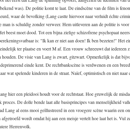
bekend was). De politie komt te laat. De eindscène van de film is feno
eurd, waar de bevolking (Lang castte hiervoor naar verluidt échte crim
 man is schuldig zonder verweer. Hem uitleveren aan de politie is voor
t beest moet dood. Tot een bijna zielige schizofrene psychopaat neerst
oerekeningsvatbaar is: "Ik kan er niet aan doen! Ik ben bezeten!" Het e
iteindelijk ter plaatse en voert M af. Een vrouw schreeuwt dat iedereen z
 houden. De visie van Lang is zwart, gitzwart. Opmerkelijk is dat bijv
r deprimerend einde kent. De rechtbankscène is verdwenen en een breed
r wat spelende kinderen in de straat. Naïef, optimistisch en niet naar 
Lang hier een pleidooi houdt voor de rechtstaat. Hoe gruwelijk de misd
jk proces. De dolle bende laat alle basisprincipes van menselijkheid vall
had Lang al eens mooi geïllustreerd in een vroegere scène waarin een o
getroefd wordt omdat hij aan een meisje vertelt hoe laat het is. Vul ze
latere Herrenvolk.