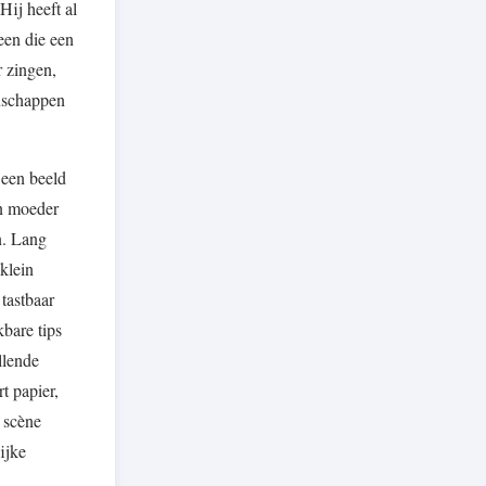
Hij heeft al
een die een
 zingen,
anschappen
 een beeld
en moeder
n. Lang
klein
 tastbaar
kbare tips
llende
t papier,
 scène
ijke