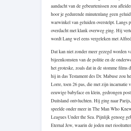
aandacht van de gebeurtenissen zou afleiden
hoor je gedurende minutenlang geen geluid
warwinkel van geluiden overstelpt. Langs po
overdacht met klank overweg ging. Hij vert
wordt Lang wel eens vergeleken met Alfr
Dat kan niet zonder meer gezegd worden van
bijeenkomsten van de politie en de onderwer
het groteske, zoals dat in de stomme film
hij in das Testament des Dr. Mabuse zou he
Lorre, toen 26 pas, die met zijn incarnatie
eeuwige babyface en klein, gedrongen postuu
Duitsland ontvluchten. Hij ging naar Parij
speelde onder meer in The Man Who Knew
Leagues Under the Sea. Pijnlijk genoeg geb
Eternal Jew, waarin de joden met rioolratte