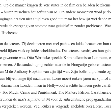
. Op die manier krijgen de vele stiltes in de film een beladen betekenis
 – buiten misschien het gefluit van M. Op andere momenten word je do
gingen draaien niet altijd even goed uit, maar het bewijst wel dat de 
eerde de overgang van stomme naar geluidsfilm zonder problemen. Wat 
ed Hitchcock.
 de acteurs. Zij declameren met veel pathos en luide theaterstem hun 
eld lijken vaak op luide scheldtirades. De acteurs overdrijven hun geba
s de gewoonte was. Otto Wernicke speelde Kriminalkomissar Lohmann, ee
rnemen. Alle aandacht ging echter naar de in Hongarije geboren acteur
 van M de Anthony Hopkins van zijn tijd was. Zijn bolle, uitpuilende og
r blijven lange tijd nazinderen. Lorre moest enkele jaren na zijn rol 
s, daarna naar Londen, maar in Hollywood wachtte hem een grote carriè
 Too Much, Crime and Punishment, The Maltese Falcon, Casablanca 
ruikten de nazi's zijn foto uit M voor de antisemitische propagandafil
n vergeleken worden. Veel leuker is volgende anekdote over Lorre. Toen 