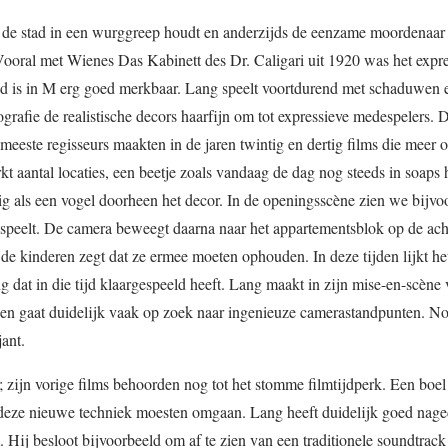
ie de stad in een wurggreep houdt en anderzijds de eenzame moordenaa
. Vooral met Wienes Das Kabinett des Dr. Caligari uit 1920 was het expr
ed is in M erg goed merkbaar. Lang speelt voortdurend met schaduwen e
ografie de realistische decors haarfijn om tot expressieve medespelers. 
 meeste regisseurs maakten in de jaren twintig en dertig films die meer 
kt aantal locaties, een beetje zoals vandaag de dag nog steeds in soaps h
g als een vogel doorheen het decor. In de openingsscène zien we bijvo
tje speelt. De camera beweegt daarna naar het appartementsblok op de ac
 de kinderen zegt dat ze ermee moeten ophouden. In deze tijden lijkt he
g dat in die tijd klaargespeeld heeft. Lang maakt in zijn mise-en-scène 
f en gaat duidelijk vaak op zoek naar ingenieuze camerastandpunten. N
jant.
 zijn vorige films behoorden nog tot het stomme filmtijdperk. Een boel
t deze nieuwe techniek moesten omgaan. Lang heeft duidelijk goed nage
. Hij besloot bijvoorbeeld om af te zien van een traditionele soundtrack