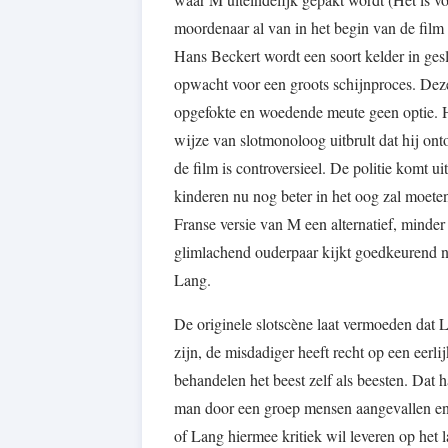
moordenaar al van in het begin van de film 
Hans Beckert wordt een soort kelder in gesl
opwacht voor een groots schijnproces. Deze
opgefokte en woedende meute geen optie. He
wijze van slotmonoloog uitbrult dat hij ont
de film is controversieel. De politie komt u
kinderen nu nog beter in het oog zal moeten
Franse versie van M een alternatief, minde
glimlachend ouderpaar kijkt goedkeurend naa
Lang.
De originele slotscène laat vermoeden dat 
zijn, de misdadiger heeft recht op een eerli
behandelen het beest zelf als beesten. Dat 
man door een groep mensen aangevallen en af
of Lang hiermee kritiek wil leveren op het 