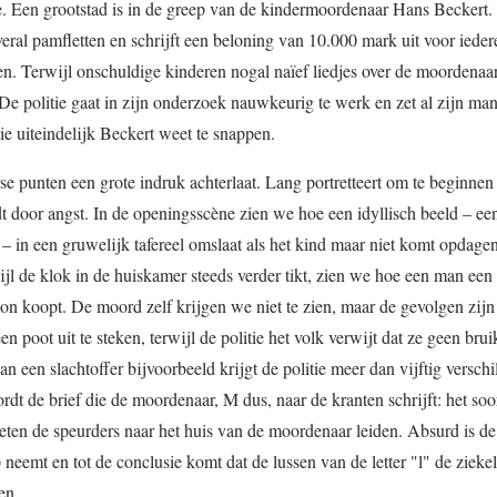
e. Een grootstad is in de greep van de kindermoordenaar Hans Beckert. 
eral pamfletten en schrijft een beloning van 10.000 mark uit voor ieder
. Terwijl onschuldige kinderen nogal naïef liedjes over de moordenaar
De politie gaat in zijn onderzoek nauwkeurig te werk en zet al zijn m
ie uiteindelijk Beckert weet te snappen.
e punten een grote indruk achterlaat. Lang portretteert om te beginnen
t door angst. In de openingsscène zien we hoe een idyllisch beeld – e
– in een gruwelijk tafereel omslaat als het kind maar niet komt opdage
ijl de klok in de huiskamer steeds verder tikt, zien we hoe een man een 
lon koopt. De moord zelf krijgen we niet te zien, maar de gevolgen zijn
n poot uit te steken, terwijl de politie het volk verwijt dat ze geen brui
 een slachtoffer bijvoorbeeld krijgt de politie meer dan vijftig verschi
dt de brief die de moordenaar, M dus, naar de kranten schrijft: het soor
ten de speurders naar het huis van de moordenaar leiden. Absurd is de
neemt en tot de conclusie komt dat de lussen van de letter "l" de ziekel
en.