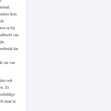
menaal.
inelen) hem
 de
ort en bij
indbeeld van
ijn
oorbeeld dat
de zin van
aden ook
en. Ze
nschuldige
lf maar in