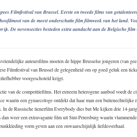
opees Filmfestival van Brussel. Eerste en tweede films van getalenteer
hoofdmoot van de meest onderschatte film filmweek van het land. Vee
rijs. De nevensecties besteden extra aandacht aan de Belgische film
vriendelijke auteursfilms moeten de hippe Brusselse jongeren (van gees
ese Filmfestival van Brussel de gelegenheid om op goed geluk een tick
mliefhebber voorgeschoteld krijgt.
lectie van de competitiefilms. Het extreem heterogene aanbod voedt de ci
Ice waarin een gynaecologe ontdekt dat haar man een buitenechtelijke re
es. In de Russische tienerfilm Everybody dies but Me kijken drie 14-jari
is dan weer een extravagante film uit Sint-Petersburg waarin vlammende
punkkleding vorm geven aan een onwaarschijnlijk liefdesverhaal.