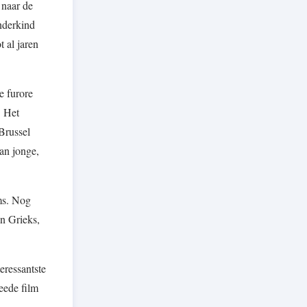
 naar de
nderkind
 al jaren
e furore
. Het
Brussel
an jonge,
ms. Nog
en Grieks,
eressantste
eede film