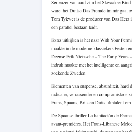
Serieuzer van aard zijn het Slovaakse Bind
ware, het Duitse Das Fremde im mir gaat o
Tom Tykwer is de producer van Das Herz ist
een parallel bestaan leidt.
Extra uitkijken is het naar With Your Permi
maakte in de moderne klassiekers Festen en
Deense Erik Nietzsche – The Early Years – 
indruk maakte met het intelligente en aang
zoekende Zweden.
Elementen van suspense, absurditeit, hard 
radicaler, verrassender en compromisloos zij
Frans, Spaans, Brits en Duits filmtalent om
De Spaanse thriller La habitación de Fermat
avant-premières. Het Frans-Libanese Melodra
van Andrzej Jakimowski, de man van het fi