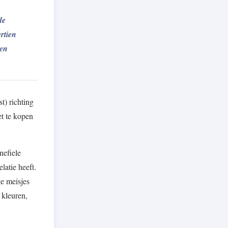
de
rtien
 en
t) richting
et te kopen
nefiele
latie heeft.
ge meisjes
 kleuren,