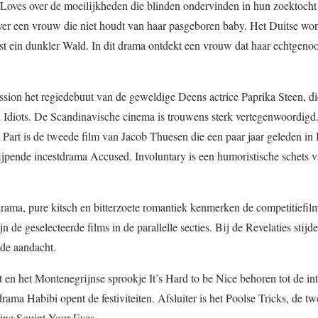
 Loves over de moeilijkheden die blinden ondervinden in hun zoektocht
ver een vrouw die niet houdt van haar pasgeboren baby. Het Duitse wo
 ein dunkler Wald. In dit drama ontdekt een vrouw dat haar echtgenoot
ssion het regiedebuut van de geweldige Deens actrice Paprika Steen, di
 Idiots. De Scandinavische cinema is trouwens sterk vertegenwoordigd
Part is de tweede film van Jacob Thuesen die een paar jaar geleden in 
rijpende incestdrama Accused. Involuntary is een humoristische schets v
drama, pure kitsch en bitterzoete romantiek kenmerken de competitiefil
n de geselecteerde films in de parallelle secties. Bij de Revelaties stijd
 de aandacht.
 en het Montenegrijnse sprookje It’s Hard to be Nice behoren tot de int
ma Habibi opent de festiviteiten. Afsluiter is het Poolse Tricks, de tw
jne Squint Your Eyes.