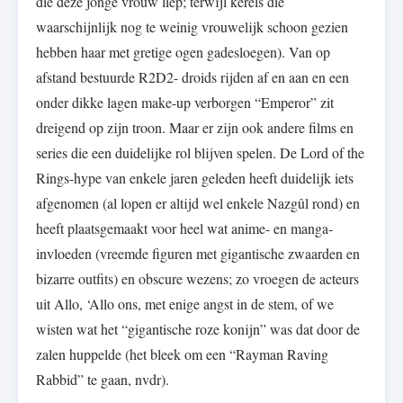
die deze jonge vrouw liep; terwijl kerels die
waarschijnlijk nog te weinig vrouwelijk schoon gezien
hebben haar met gretige ogen gadesloegen). Van op
afstand bestuurde R2D2- droids rijden af en aan en een
onder dikke lagen make-up verborgen “Emperor” zit
dreigend op zijn troon. Maar er zijn ook andere films en
series die een duidelijke rol blijven spelen. De Lord of the
Rings-hype van enkele jaren geleden heeft duidelijk iets
afgenomen (al lopen er altijd wel enkele Nazgûl rond) en
heeft plaatsgemaakt voor heel wat anime- en manga-
invloeden (vreemde figuren met gigantische zwaarden en
bizarre outfits) en obscure wezens; zo vroegen de acteurs
uit Allo, ‘Allo ons, met enige angst in de stem, of we
wisten wat het “gigantische roze konijn” was dat door de
zalen huppelde (het bleek om een “Rayman Raving
Rabbid” te gaan, nvdr).