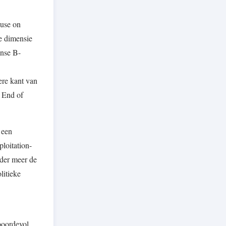
ouse on
he dimensie
anse B-
ere kant van
e End of
 een
ploitation-
nder meer de
litieke
 boordevol