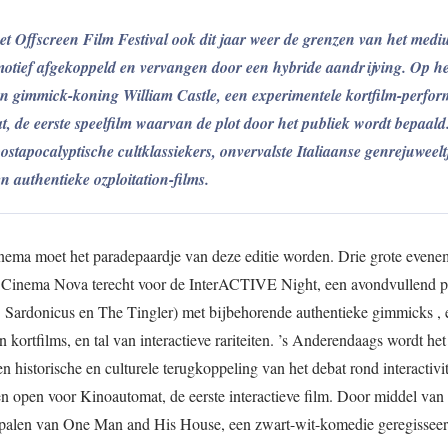
et Offscreen Film Festival ook dit jaar weer de grenzen van het med
motief afgekoppeld en vervangen door een hybride aandrijving. Op he
 gimmick-koning William Castle, een experimentele kortfilm-perfor
, de eerste speelfilm waarvan de plot door het publiek wordt bepaald
ostapocalyptische cultklassiekers, onvervalste Italiaanse genrejuweelt
 authentieke ozploitation-films.
inema moet het paradepaardje van deze editie worden. Drie grote even
 in Cinema Nova terecht voor de InterACTIVE Night, een avondvullend
. Sardonicus en The Tingler) met bijbehorende authentieke gimmicks , 
ortfilms, en tal van interactieve rariteiten. ’s Anderendaags wordt he
historische en culturele terugkoppeling van het debat rond interactivite
en open voor Kinoautomat, de eerste interactieve film. Door middel van
bepalen van One Man and His House, een zwart-wit-komedie geregissee