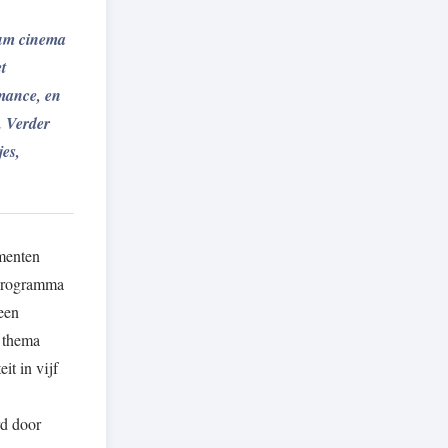
ium cinema
t
mance, en
. Verder
jes,
ementen
 programma
een
t thema
it in vijf
rd door