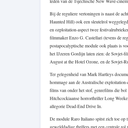
leden van de Tsjechische New Wave-cinem
Bij de reguliere vertoningen is naast de ac
Haunted Hill) ook een sleutelrol weggelegd
en ozploitation-aspect twee festivalrubrieke
filmmaker Enzo G. Castellari (tevens de regi
postapocalyptische module ook plaats is vo
het IJzeren Gordijn laten zien: de Sovjet
August at the Hotel Ozone, en de Sovjet-R
Ter gelegenheid van Mark Hartleys documen
hommage aan de Australische exploitation-ci
films van onder het stof, genrefilms die b
Hitchcockiaanse horrorthriller Long Week
allegorie Dead-End Drive In.
De module Raro Italiano spitst zich toe op t
gewelddadige thrillers met een centrale rol 