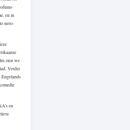
profumo
e, en in
to nero-
deze
erikaanse
ilm zien we
tad. Verder
an Engelands
 komedie
&A’s en
tieve