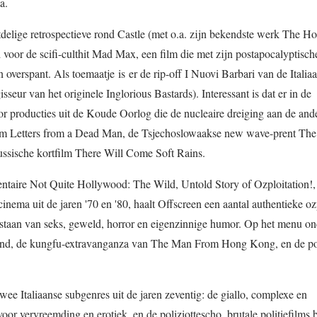
a.
htdelige retrospectieve rond Castle (met o.a. zijn bekendste werk The H
 voor de scifi-culthit Mad Max, een film die met zijn postapocalyptisc
n overspant. Als toemaatje is er de rip-off I Nuovi Barbari van de Italia
sseur van het originele Inglorious Bastards). Interessant is dat er in de
or producties uit de Koude Oorlog die de nucleaire dreiging aan de and
-film Letters from a Dead Man, de Tsjechoslowaakse new wave-prent Th
ussische kortfilm There Will Come Soft Rains.
taire Not Quite Hollywood: The Wild, Untold Story of Ozploitation!,
nema uit de jaren '70 en '80, haalt Offscreen een aantal authentieke oz
ol staan van seks, geweld, horror en eigenzinnige humor. Op het menu o
end, de kungfu-extravanganza van The Man From Hong Kong, en de po
wee Italiaanse subgenres uit de jaren zeventig: de giallo, complexe en
voor vervreemding en erotiek, en de poliziottescho, brutale politiefilms