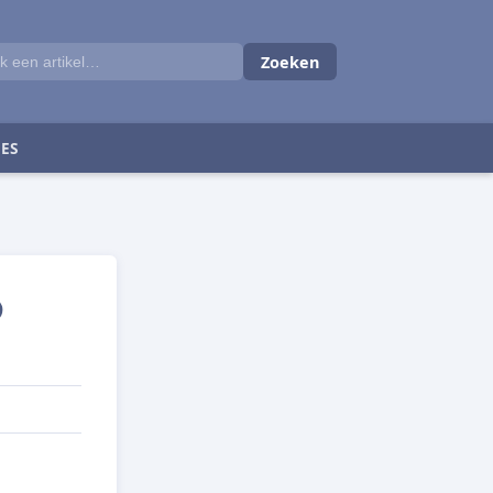
Zoeken
ES
9