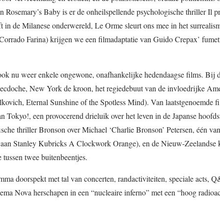
n Rosemary’s Baby is er de onheilspellende psychologische thriller Il 
aft in de Milanese onderwereld, Le Orme sleurt ons mee in het surrealism
Corrado Farina) krijgen we een filmadaptatie van Guido Crepax’ fumet
 ook nu weer enkele ongewone, onafhankelijke hedendaagse films. Bij 
necdoche, New York de kroon, het regiedebuut van de invloedrijke Am
kovich, Eternal Sunshine of the Spotless Mind). Van laatstgenoemde f
n Tokyo!, een provocerend drieluik over het leven in de Japanse hoofds
ische thriller Bronson over Michael ‘Charlie Bronson’ Petersen, één v
n aan Stanley Kubricks A Clockwork Orange), en de Nieuw-Zeelandse
 tussen twee buitenbeentjes.
a doorspekt met tal van concerten, randactiviteiten, speciale acts, Q
ma Nova herschapen in een “nucleaire inferno” met een “hoog radioac