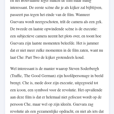
en het Boliviaanse leger maken de film maar matig
interessant. De eerste scène die je als kijker zal bijblijven,
passeert pas tegen het einde van de film. Wanneer
Guevara wordt neergeschoten, trilt de camera als een gek.
De tweede en laatste opwindende scène is de executie:
een subjectieve camera neemt het plots over, en toont hoe
Guevara zijn laatste momenten beleefde. Het is jammer
dat er niet meer zulke momenten in de film zaten, want nu
laat Che: Part Two de kijker grotendeels koud.
Wel interessant is de manier waarop Steven Soderbergh
(Traffic, The Good German) zijn hoofdpersonage in beeld
brengt. Che is, mede door zijn executie, uitgegroeid tot
een icoon, een symbool voor de revolutie. Het opvallende
aan deze film is dat er helemaal niet gefocust wordt op de
persoon Che, maar wel op zijn ideeën. Guevara zag
revolutie als een gezamenlijke opdracht, en niet als iets dat