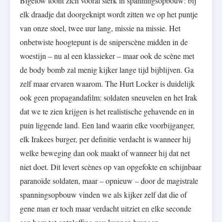
Bigelow toont zich vooral sterk in spanningsopbouw: bij
elk draadje dat doorgeknipt wordt zitten we op het puntje
van onze stoel, twee uur lang, missie na missie. Het
onbetwiste hoogtepunt is de sniperscène midden in de
woestijn – nu al een klassieker – maar ook de scène met
de body bomb zal menig kijker lange tijd bijblijven. Ga
zelf maar ervaren waarom. The Hurt Locker is duidelijk
ook geen propagandafilm: soldaten sneuvelen en het Irak
dat we te zien krijgen is het realistische gehavende en in
puin liggende land. Een land waarin elke voorbijganger,
elk Irakees burger, per definitie verdacht is wanneer hij
welke beweging dan ook maakt of wanneer hij dat net
niet doet. Dit levert scènes op van opgefokte en schijnbaar
paranoïde soldaten, maar – opnieuw – door de magistrale
spanningsopbouw vinden we als kijker zelf dat die of
gene man er toch maar verdacht uitziet en elke seconde