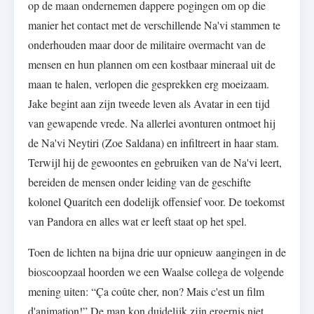
op de maan ondernemen dappere pogingen om op die
manier het contact met de verschillende Na'vi stammen te
onderhouden maar door de militaire overmacht van de
mensen en hun plannen om een kostbaar mineraal uit de
maan te halen, verlopen die gesprekken erg moeizaam.
Jake begint aan zijn tweede leven als Avatar in een tijd
van gewapende vrede. Na allerlei avonturen ontmoet hij
de Na'vi Neytiri (Zoe Saldana) en infiltreert in haar stam.
Terwijl hij de gewoontes en gebruiken van de Na'vi leert,
bereiden de mensen onder leiding van de geschifte
kolonel Quaritch een dodelijk offensief voor. De toekomst
van Pandora en alles wat er leeft staat op het spel.
Toen de lichten na bijna drie uur opnieuw aangingen in de
bioscoopzaal hoorden we een Waalse collega de volgende
mening uiten: “Ça coûte cher, non? Mais c'est un film
d'animation!” De man kon duidelijk zijn ergernis niet