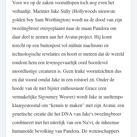
Voor we op de zaken vooruitlopen toch nog even het
verhaaltje. Marinier Jake Sully (Hollywoods nieuwste
golden boy Sam Worthington) wordt na de dood van zijn
tweelingbroer overgeplaatst naar de maan Pandora om
daar deel te nemen aan het Avatar-project. Hij komt
terecht op een buitenpost vol militair machismo en
technologische revelaties en hoort er meteen dat de wereld
rondom hem een levensgevaarlijk oord boordevol
moordlustige creaturen is. Geen leuke vooruitzichten dus
en dat vooral omdat Jake in een rolstoel zit. Onder de
hoede van de niet bijster enthousiaste Grace (een
vermakelijke Sigourney Weaver) wordt Jake in sneltempo
klaargestoomd om “kennis te maken” met zijn Avatar, een
genetische creatie die het DNA van Jake's tweelingbroer
combineert met het uiterlijk van een Na'vi, de inheemse
humanoïde bevolking van Pandora. De wetenschappers