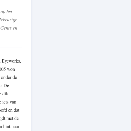
 op het
lekeurige
 Gents en
an Eyeworks,
2005 won
d onder de
us De
e dik
 iets van
ofd en dat
gdt met de
n hint naar