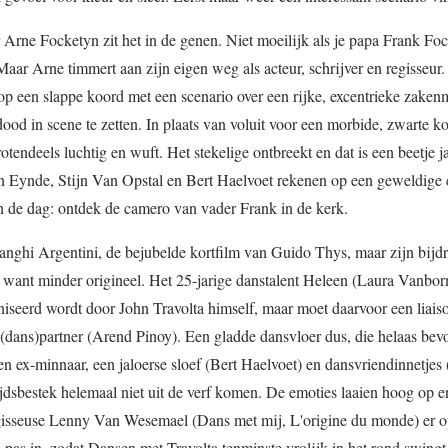
 Arne Focketyn zit het in de genen. Niet moeilijk als je papa Frank Fo
Maar Arne timmert aan zijn eigen weg als acteur, schrijver en regisseur.
j op een slappe koord met een scenario over een rijke, excentrieke zaken
ood in scene te zetten. In plaats van voluit voor een morbide, zwarte k
grotendeels luchtig en wuft. Het stekelige ontbreekt en dat is een beetje 
Eynde, Stijn Van Opstal en Bert Haelvoet rekenen op een geweldige c
an de dag: ontdek de camero van vader Frank in de kerk.
anghi Argentini, de bejubelde kortfilm van Guido Thys, maar zijn bijd
 want minder origineel. Het 25-jarige danstalent Heleen (Laura Vanbor
iseerd wordt door John Travolta himself, maar moet daarvoor een liais
(dans)partner (Arend Pinoy). Een gladde dansvloer dus, die helaas bev
een ex-minnaar, een jaloerse sloef (Bert Haelvoet) en dansvriendinnetje
ijdsbestek helemaal niet uit de verf komen. De emoties laaien hoog op e
regisseuse Lenny Van Wesemael (Dans met mij, L'origine du monde) er o
as in, zodat Dansen met Travolta tenminste vrolijk in het rond swingt