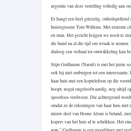
urgentie van deze vertelling volledig aan 
Er hangt een heel griezelig, onheilspellend
huisregisseur Tom Willems. Met extreme cl
en man. Het gezicht krijgen we nooit te zien.
die hand na al die tijd om wraak te nemen. 
dialoog een verhaal tot ontwikkeling kan b
Stijn Guillaume (Narafi) is met het juiste s
ook hij niet ombuigen tot een interessante
haar huis met een koptelefoon op die voortd
hoopt, nogal ongeloofwaardig, nog altijd op
spoorloos verdween. Die achtergrond wordt
omdat ze de rekeningen van haar huis niet m
nieuw deel van Home Alone is beland, zien
kopers van het huis af te schrikken. Het ein
now.” Guillaume is een mooifilmer met veel 