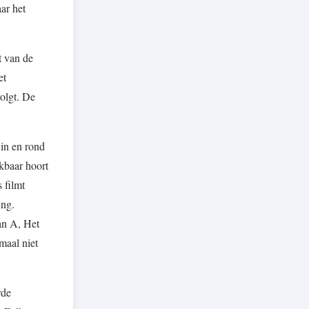
ar het
t van de
et
volgt. De
 in en rond
jkbaar hoort
 filmt
ing.
an A, Het
maal niet
rde