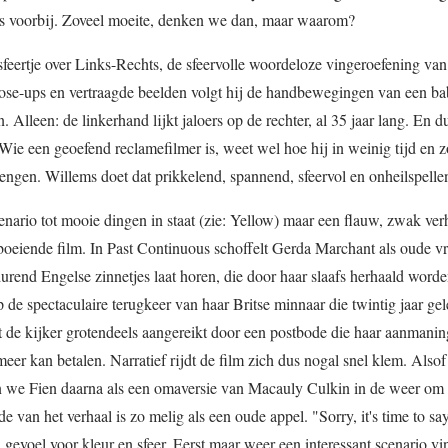
ons voorbij. Zoveel moeite, denken we dan, maar waarom?
 sfeertje over Links-Rechts, de sfeervolle woordeloze vingeroefening van
ose-ups en vertraagde beelden volgt hij de handbewegingen van een ba
 Alleen: de linkerhand lijkt jaloers op de rechter, al 35 jaar lang. En du
Wie een geoefend reclamefilmer is, weet wel hoe hij in weinig tijd en 
rengen. Willems doet dat prikkelend, spannend, sfeervol en onheilspell
cenario tot mooie dingen in staat (zie: Yellow) maar een flauw, zwak ver
, boeiende film. In Past Continuous schoffelt Gerda Marchant als oude 
urend Engelse zinnetjes laat horen, die door haar slaafs herhaald worde
 de spectaculaire terugkeer van haar Britse minnaar die twintig jaar ge
 de kijker grotendeels aangereikt door een postbode die haar aanmanin
eer kan betalen. Narratief rijdt de film zich dus nogal snel klem. Alsof
 we Fien daarna als een omaversie van Macauly Culkin in de weer om 
de van het verhaal is zo melig als een oude appel. "Sorry, it's time to s
gevoel voor kleur en sfeer. Eerst maar weer een interessant scenario vi