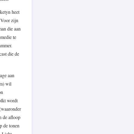
cketyn heet
 Voor zijn
man die aan
omedie te
jammer.
ast die de
rage aan
m) wil
on
olkt wordt
s (waaronder
n de afloop
p de tonen
. Licht