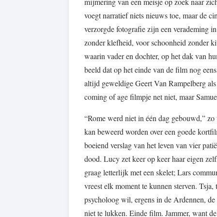
mijmering van een meisje op zoek naar zichz
voegt narratief niets nieuws toe, maar de c
verzorgde fotografie zijn een verademing in
zonder klefheid, voor schoonheid zonder ki
waarin vader en dochter, op het dak van h
beeld dat op het einde van de film nog eens 
altijd geweldige Geert Van Rampelberg als 
coming of age filmpje net niet, maar Samuel
“Rome werd niet in één dag gebouwd,” zo v
kan beweerd worden over een goede kortfilm.
boeiend verslag van het leven van vier pati
dood. Lucy zet keer op keer haar eigen zel
graag letterlijk met een skelet; Lars commu
vreest elk moment te kunnen sterven. Tsja,
psycholoog wil, ergens in de Ardennen, de p
niet te lukken. Einde film. Jammer, want de