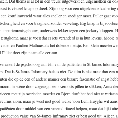
elf. Dat thema is al tot in den treure uitgewerkt en uitgemolken en ook
ineast is visueel knap op dreef. Zijn oog voor een uitgekiende kadrering
 een kortfilmwereld waar alles sneller en snediger moet. Fuller gaat voo
tscherigheid en voor traagheid zonder verveling. Erg knap is bijvoorbee
un appartementsgebouw, ouderwets lekker tegen een jockary kloppen. He
terugkomt, maar je voelt dat er iets veranderd is in hun levens. Mooie r
vader en Paulien Mathues als het dolende meisje. Een klein meesterwerk
 Fuller doet zijn naam alle eer aan.
erzekert de psycholoog aan één van de patiënten in St-James Informary
 Dat is St-James Informary helaas niet. De film is niet meer dan een n
ënten die op de een of andere manier een bizarre fascinatie of angst heb
fmoord in scène door zogezegd een overdosis pillen te slikken; Anna dee
niceert met zijn overleden moeder en Bjorn durft het bed niet te verlate
 treurnis alom, maar je weet niet goed welke toon Leni Huyghe wil aans
atiënten door middel van een vreemd ritueel helpen, maar dat lijkt uite
 production value van St-James Infirmary ziet er best goed uit. Alleen g