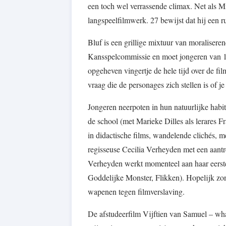
een toch wel verrassende climax. Net als 
langspeelfilmwerk. 27 bewijst dat hij een ru
Bluf is een grillige mixtuur van moraliser
Kansspelcommissie en moet jongeren van 14
opgeheven vingertje de hele tijd over de fil
vraag die de personages zich stellen is of j
Jongeren neerpoten in hun natuurlijke habit
de school (met Marieke Dilles als lerares Fr
in didactische films, wandelende clichés, m
regisseuse Cecilia Verheyden met een aantrek
Verheyden werkt momenteel aan haar eerste
Goddelijke Monster, Flikken). Hopelijk z
wapenen tegen filmverslaving.
De afstudeerfilm Vijftien van Samuel – what’