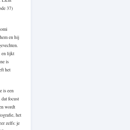
ode 37)
tomi
 hem en hij
gevechten.
 en lijkt
ne is
ft het
e is een
 dat focust
en wordt
ografie, het
er zelfs: je