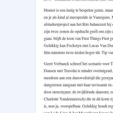
Humor is een lastig te bespelen genre, maar
en je als kind al meespeelde in Vaneigens. 
afstudeerproject aan het Rits balanceert hi
zijn twee zonen de opdracht geeft om zijn d
gaan, blijft de toon van First Things First 
Gelukkig kan Focketyn met Lucas Van Den 
film minstens twee treden hoger tilt. Tip v
Geert Verbanck schreef het scenario voor T
Dansen met Travolta is minder overtuigend,
meedoen aan een danswedstrijd die georgan
dangereuse aangaan met haar ravissante ex-
door stereotypen: de twijfelende dansster, 
Charlotte Vandermeersch) die in dit korte t
is, nou ja, voorspelbaar. Gelukkig houdt 
van Lady Linn & her Magnificent Seven de p