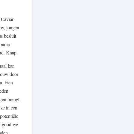
 Caviar-
by, jongen
s besluit
zonder
end. Knap.
haal kan
vrouw door
n. Fien
leden
gen brengt
 ze in een
potentiële
ay goodbye
nden.