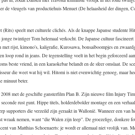
der de vleugels van productiehuis Menuet (De helaasheid der dingen, C
Rits) speelt met culturele clichés. Als de knappe Japanse studente Hi
jonge twintiger Tom helemaal verkocht. De Japanse cultuur fascineert
en met rijst, kimono’s, kaligrafie, Kurosawa, bonsaiboompjes en zwaard
r en loop rond in jeans. De tegenstelling voelt in het begin geforceerd aan
Toms beste vriend, in een karaokebar belandt en de sfeer omslaat. De sce
gisseur die weet wat hij wil. Hitomi is niet evenwichtig genoeg, maar hee
de minuut beter.
008 met de geschifte gansterfilm Plan B. Zijn nieuwe film Injury Tim
seconde rust gunt. Hippe titels, holderdebolder montage en een verhaal
p supporters die verzeild zijn geraakt in Wallonië. Wanneer een van h
st wraak nemen, want “die Walen zijn leep”. De groezelige, donkere fot
cent van Matthias Schoenaerts: je wordt er allemaal niet vrolijk van. Me