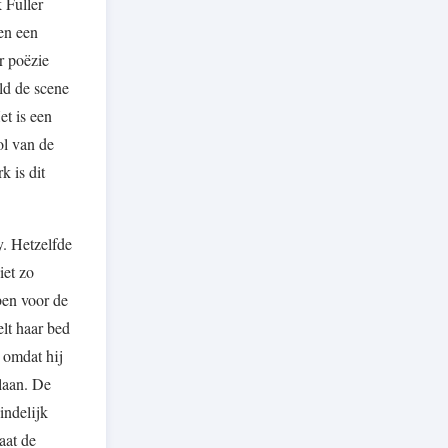
 Fuller
 en een
r poëzie
ld de scene
t is een
ol van de
 is dit
. Hetzelfde
iet zo
ben voor de
lt haar bed
n omdat hij
laan. De
indelijk
aat de