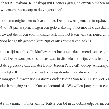
Michaël R. Roskam (Rundskop) wil Daenens graag de overstap maken na
we cinema verite stijl in de vingers heeft.
ende drammerigheid en naïeve ambitie. De film werd gemaakt in opdrach
 tot 18 jaar wapenen tegen een gokverslaving. Niet moeilijk dus dat h
m zwaait die in een soort mozaïekvertelling het leven van vijf jongeren 
e voor het geluk geboren kunt zijn of alles zomaar een gok is.
at is altijd moeilijk. In Bluf levert het haast tenenkrommende scenes op
ans). De personages en situaties waarin die belanden zijn, zoals het bli
et de agressieve caféuitbater Bono (Jeroen Perceval) voorop. Anderzijds
kelijke flair en filmt zij zich zwierig doorheen de doorzichtige vertell
 langspeelfilmscenario Bastaards onder leiding van Rik D'Hiet (Zot V
onder inmenging van de Kansspelcommissie. We willen jongeren nu een
s in a name – Fuller aan het Rits is een tot in de details uitgebalancee