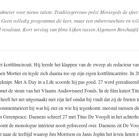
meter voor nieuw talent. Traditiegetrouw polst Moviegids de sfeer
n. Geen volledig programma dit keer, maar een onbetrouwbare en wil
 resultaat. Kort verslag van films kijken tussen Algemeen Beschaafd
 kortfilmcircuit. Hij leerde het klappen van de zweep als redacteur v
Mortier en legde zich daarna toe op zijn eigen kortfilmcarrière. In 
Geknipt. Met A Day in a Life scoorde hij pas goed. 27 werd gerealiseer
met de steun van het Vlaams Audiovisueel Fonds. In de film kuiert Tit
eft het net uitgemaakt met zijn lief omdat hij vindt dat zij de frieten t
ommentarieert hij wat hij ziet en wie hij tegenkomt: meestal mensen die
n Greenpeace. Daenens schreef 27 met Titus De Voogdt in het achterho
komt de monologue intérieur nooit geforceerd over. Daenens zit De Voo
t naar de leeftijd waarop Jim Morrison en Janis Joplin het leven lieten e