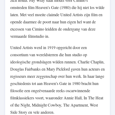
zich houdt. Fay Wray staat model voor Cimino’s
omstreden film Heaven’s Gate (1980) die hij niet los wilde
laten. Met veel moeite claimde United Artists zijn film en
opende daarmee de poort naar hun eigen hel want de
excessen van Cimino leidden de ondergang van deze
vermaarde filmstudio in.
United Artists werd in 1919 opgericht door een
consortium van wereldsterren die hun studio op
ideologische grondslagen wilden runnen. Charlie Chaplin,
Douglas Fairbanks en Mary Pickford gaven hun acteurs en
regisseurs meer zeggenschap over hun werk. In haar lange
geschiedenis tot aan Heaven’s Gate in 1980 bracht hun
filosofie een ongeëvenaarde reeks oscarwinnende
filmklassiekers voort, waaronder Annie Hall, In The Heat
of the Night, Midnight Cowboy, The Apartment, West
Side Story en vele anderen.