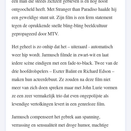
een man die steeds zichzelf gebleven is en nog nooit
ontgoocheld heeft. Met Stranger than Paradiso haalde hij
een geweldige stunt uit. Zijn film is een ferm statement
tegen de oprukkende snelle bling-bling beeldcultuur
gepropageerd door MTV.
Het geheel is zo onhip dat het – uiteraard - automatisch
weer hip wordt. Jarmusch filmde in zwart-wit en laat
iedere scène eindigen met een fade-to-black. Twee van de
drie hoofdrolspelers – Eszter Balint en Richard Edson –
maken hun acteerdebuut. Ze zouden na deze film niet
meer van zich doen spreken maar met John Lurie vormen
ze een zeer vermakelijk trio dat even ongepolijste als
levendige vertolkingen levert in een genreloze film.
Jarmusch compenseert het gebrek aan spanning,
verrassing en sensualiteit met droge humor, machtige