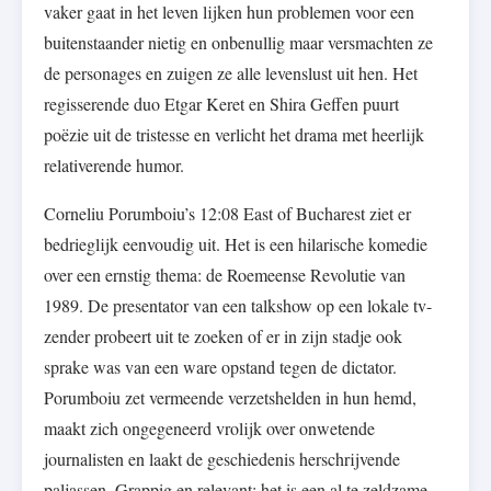
vaker gaat in het leven lijken hun problemen voor een
buitenstaander nietig en onbenullig maar versmachten ze
de personages en zuigen ze alle levenslust uit hen. Het
regisserende duo Etgar Keret en Shira Geffen puurt
poëzie uit de tristesse en verlicht het drama met heerlijk
relativerende humor.
Corneliu Porumboiu’s 12:08 East of Bucharest ziet er
bedrieglijk eenvoudig uit. Het is een hilarische komedie
over een ernstig thema: de Roemeense Revolutie van
1989. De presentator van een talkshow op een lokale tv-
zender probeert uit te zoeken of er in zijn stadje ook
sprake was van een ware opstand tegen de dictator.
Porumboiu zet vermeende verzetshelden in hun hemd,
maakt zich ongegeneerd vrolijk over onwetende
journalisten en laakt de geschiedenis herschrijvende
paljassen. Grappig en relevant: het is een al te zeldzame