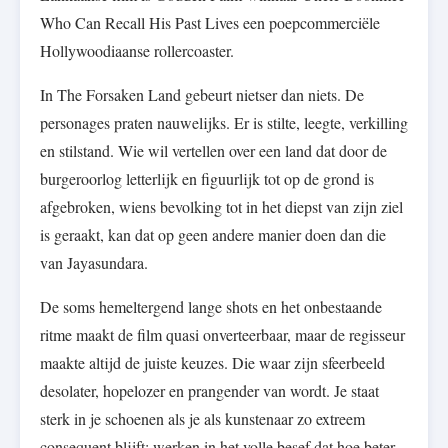
Who Can Recall His Past Lives een poepcommerciële
Hollywoodiaanse rollercoaster.
In The Forsaken Land gebeurt nietser dan niets. De
personages praten nauwelijks. Er is stilte, leegte, verkilling
en stilstand. Wie wil vertellen over een land dat door de
burgeroorlog letterlijk en figuurlijk tot op de grond is
afgebroken, wiens bevolking tot in het diepst van zijn ziel
is geraakt, kan dat op geen andere manier doen dan die
van Jayasundara.
De soms hemeltergend lange shots en het onbestaande
ritme maakt de film quasi onverteerbaar, maar de regisseur
maakte altijd de juiste keuzes. Die waar zijn sfeerbeeld
desolater, hopelozer en prangender van wordt. Je staat
sterk in je schoenen als je als kunstenaar zo extreem
consequent blijft: werken in het volle besef dat hoe beter