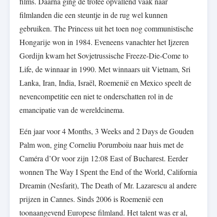
films. Daarna ging de trofee opvallend vaak naar
filmlanden die een steuntje in de rug wel kunnen
gebruiken. The Princess uit het toen nog communistische
Hongarije won in 1984. Eveneens vanachter het Ijzeren
Gordijn kwam het Sovjetrussische Freeze-Die-Come to
Life, de winnaar in 1990. Met winnaars uit Vietnam, Sri
Lanka, Iran, India, Israël, Roemenië en Mexico speelt de
nevencompetitie een niet te onderschatten rol in de
emancipatie van de wereldcinema.
Eén jaar voor 4 Months, 3 Weeks and 2 Days de Gouden
Palm won, ging Corneliu Porumboiu naar huis met de
Caméra d’Or voor zijn 12:08 East of Bucharest. Eerder
wonnen The Way I Spent the End of the World, California
Dreamin (Nesfarit), The Death of Mr. Lazarescu al andere
prijzen in Cannes. Sinds 2006 is Roemenië een
toonaangevend Europese filmland. Het talent was er al,