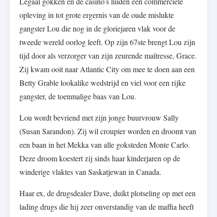
Legaal gokken en de casino’s luiden een commerciële
opleving in tot grote ergernis van de oude mislukte
gangster Lou die nog in de gloriejaren vlak voor de
tweede wereld oorlog leeft. Op zijn 67ste brengt Lou zijn
tijd door als verzorger van zijn zeurende maîtresse, Grace.
Zij kwam ooit naar Atlantic City om mee te doen aan een
Betty Grable lookalike wedstrijd en viel voor een rijke
gangster, de toenmalige baas van Lou.
Lou wordt bevriend met zijn jonge buurvrouw Sally
(Susan Sarandon). Zij wil croupier worden en droomt van
een baan in het Mekka van alle goksteden Monte Carlo.
Deze droom koestert zij sinds haar kinderjaren op de
winderige vlaktes van Saskatjewan in Canada.
Haar ex, de drugsdealer Dave, duikt plotseling op met een
lading drugs die hij zeer onverstandig van de maffia heeft