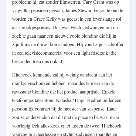
probleem: hij zat zonder filmsterren. Cary Grant was op
vrijwillig pensioen gegaan, James Stewart begon te oud te
worden en Grace Kelly was gecast in een levenslange rol
als sprookjesprinses. Dus was Hitch gedwongen om op
zoek te gaan naar een nieuwe coole blondine die hij in
zijn films de duivel kon aandoen. Hij vond zijn slachtoffer
in een televisiecommercial voor een light frisdrank (die
bestonden toen dus ook al).
Hitchcock kennende zal hij weinig aandacht aan het
drankje geschonken hebben, maar des te meer aan de
ravissante blondine die het product aanprijsde. Enkele
telefoontjes later stond Natasha ‘Tippi’ Hedren onder een
persoonlijk contract bij de meester van suspense. Later
zou ze ondervinden dat dit niet de place to be was, maar
voorlopig leek alles koek en ei tussen de twee. Hitchcock
voorzag in acteerlessen en stylingsadviezen (parallellen