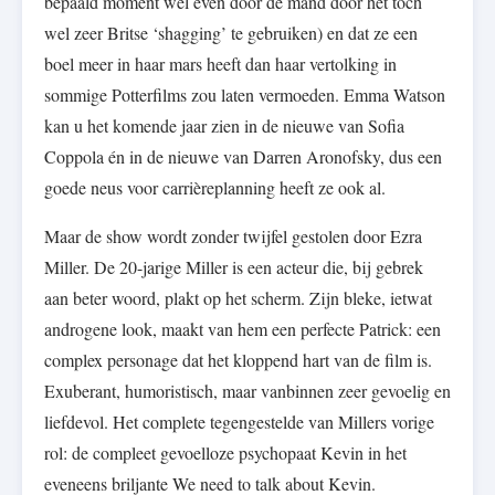
bepaald moment wel even door de mand door het toch
wel zeer Britse ‘shagging’ te gebruiken) en dat ze een
boel meer in haar mars heeft dan haar vertolking in
sommige Potterfilms zou laten vermoeden. Emma Watson
kan u het komende jaar zien in de nieuwe van Sofia
Coppola én in de nieuwe van Darren Aronofsky, dus een
goede neus voor carrièreplanning heeft ze ook al.
Maar de show wordt zonder twijfel gestolen door Ezra
Miller. De 20-jarige Miller is een acteur die, bij gebrek
aan beter woord, plakt op het scherm. Zijn bleke, ietwat
androgene look, maakt van hem een perfecte Patrick: een
complex personage dat het kloppend hart van de film is.
Exuberant, humoristisch, maar vanbinnen zeer gevoelig en
liefdevol. Het complete tegengestelde van Millers vorige
rol: de compleet gevoelloze psychopaat Kevin in het
eveneens briljante We need to talk about Kevin.