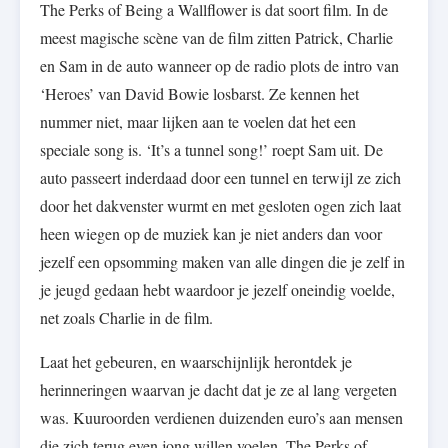
The Perks of Being a Wallflower is dat soort film. In de
meest magische scène van de film zitten Patrick, Charlie
en Sam in de auto wanneer op de radio plots de intro van
‘Heroes’ van David Bowie losbarst. Ze kennen het
nummer niet, maar lijken aan te voelen dat het een
speciale song is. ‘It’s a tunnel song!’ roept Sam uit. De
auto passeert inderdaad door een tunnel en terwijl ze zich
door het dakvenster wurmt en met gesloten ogen zich laat
heen wiegen op de muziek kan je niet anders dan voor
jezelf een opsomming maken van alle dingen die je zelf in
je jeugd gedaan hebt waardoor je jezelf oneindig voelde,
net zoals Charlie in de film.
Laat het gebeuren, en waarschijnlijk herontdek je
herinneringen waarvan je dacht dat je ze al lang vergeten
was. Kuuroorden verdienen duizenden euro’s aan mensen
die zich terug even jong willen voelen. The Perks of