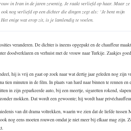
rouw in Iran in de jaren zeventig. Je raakt verliefd op haar. Maar ze 
ook nog verliefd op een dichter die dingen zegt als: ‘Je bent mijn
 Het enige wat erop zit, is je lamlendig te voelen.
osities veranderen. De dichter is ineens opgepakt en de chauffeur maakt 
ichter doodverklaren en verhuist met de vrouw naar Turkije. Zaakjes goe
ndeel, hij is vrij en gaat op zoek naar wat dertig jaar geleden nog zijn 
na tien minuten in de film. In plaats van hard naar binnen te rennen en 
zitten in zijn geparkeerde auto, bij een meertje, sigaretten rokend, slape
ie zonder mokken. Dat wordt een gewoonte; hij wordt haar privéchauffeur
iedenis van dit drama voltrekken, waarin we zien dat de liefde tussen 
n ook nog eens moeten rouwen omdat je niet meer bij elkaar mag zijn. Zo
t.