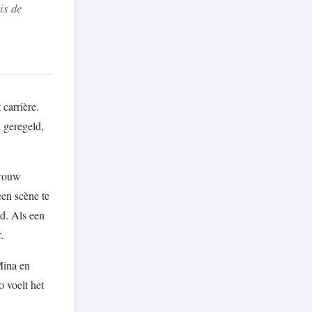
is de
carrière.
d geregeld,
vrouw
een scène te
nd. Als een
.
Mina en
 voelt het