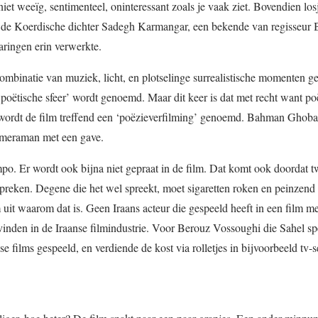
t weeïg, sentimenteel, oninteressant zoals je vaak ziet. Bovendien los
 de Koerdische dichter Sadegh Karmangar, een bekende van regisseur
aringen erin verwerkte.
combinatie van muziek, licht, en plotselinge surrealistische momenten ge
‘poëtische sfeer’ wordt genoemd. Maar dit keer is dat met recht want po
e wordt de film treffend een ‘poëzieverfilming’ genoemd. Bahman Ghoba
cameraman met een gave.
mpo. Er wordt ook bijna niet gepraat in de film. Dat komt ook doordat 
spreken. Degene die het wel spreekt, moet sigaretten roken en peinzend
 uit waarom dat is. Geen Iraans acteur die gespeeld heeft in een film m
nden in de Iraanse filmindustrie. Voor Berouz Vossoughi die Sahel spee
e films gespeeld, en verdiende de kost via rolletjes in bijvoorbeeld tv-se