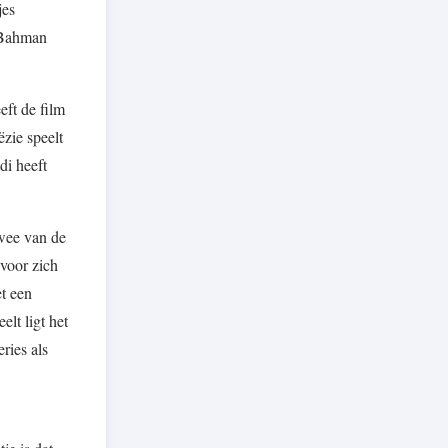
jes
 Bahman
eft de film
ëzie speelt
di heeft
twee van de
 voor zich
et een
lt ligt het
ries als