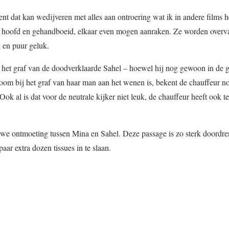
t dat kan wedijveren met alles aan ontroering wat ik in andere films h
n hoofd en gehandboeid, elkaar even mogen aanraken. Ze worden overva
 en puur geluk.
j het graf van de doodverklaarde Sahel – hoewel hij nog gewoon in de 
boom bij het graf van haar man aan het wenen is, bekent de chauffeur n
 Ook al is dat voor de neutrale kijker niet leuk, de chauffeur heeft ook 
euwe ontmoeting tussen Mina en Sahel. Deze passage is zo sterk doordre
aar extra dozen tissues in te slaan.