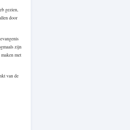
eb gezien,
llen door
gevangenis
ogmaals zijn
te maken met
nkt van de