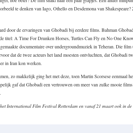
er, hoe beter? De film snakt naar een paar grapjes. Een ander minpunt
orbeeld te denken van Iago, Othello en Desdemona van Shakespeare? Z
aard door de ervaringen van Ghobadi bij eerdere films. Bahman Ghoba
n de titel: A Time For Drunken Horses, Turtles Can Fly en No One Kn
aal gemaakte documentaire over undergroundmuziek in Teheran. Die film 
voor dat de twee acteurs het land moesten ontvluchten, dat Ghobadi t
eer in Iran kon werken.
amen, zo makkelijk ging het met deze, toen Martin Scorsese eenmaal het 
pelijk gaf dat Ghobadi een vertrouwen om meer van zulke mooie films
.
het International Film Festival Rotterdam en vanaf 21 maart ook in de