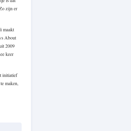
je is dat
o zijn er
di maakt
ows About
uit 2009
wee keer
initiatief
 te maken,