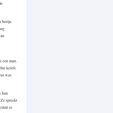
le
 beetje.
ang
kan
ls een man.
hte kerels
icus was
ls hun
 Ze spreekt
sluit ze