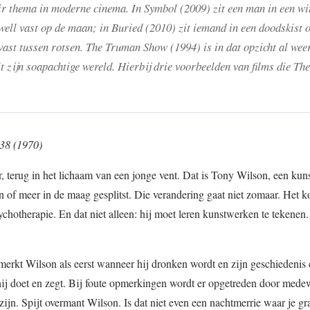
ir thema in moderne cinema. In Symbol (2009) zit een man in een wi
ell vast op de maan; in Buried (2010) zit iemand in een doodskist 
vast tussen rotsen. The Truman Show (1994) is in dat opzicht al wee
t zijn soapachtige wereld. Hierbij drie voorbeelden van films die T
38 (1970)
, terug in het lichaam van een jonge vent. Dat is Tony Wilson, een kun
 of meer in de maag gesplitst. Die verandering gaat niet zomaar. Het k
chotherapie. En dat niet alleen: hij moet leren kunstwerken te tekenen.
, merkt Wilson als eerst wanneer hij dronken wordt en zijn geschiedenis 
 hij doet en zegt. Bij foute opmerkingen wordt er opgetreden door med
 zijn. Spijt overmant Wilson. Is dat niet even een nachtmerrie waar je gr