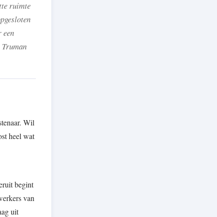
tte ruimte
opgesloten
r een
he Truman
stenaar. Wil
ost heel wat
eruit begint
ewerkers van
aag uit