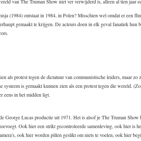
ereld van The Truman Show niet ver verwijderd is, alleen al tien jaar ee
smisja (1984) ontstaat in 1984, in Polen? Misschien wel omdat er een fli
erhaupt gemaakt te krijgen. De acteurs doen in elk geval fanatiek hun b
ors.
zien als protest tegen de dictatuur van communistische leiders, maar zo 
sche systeem is gemaakt kunnen zien als een protest tegen die wereld. (Z
 eens in het midden ligt.
 George Lucas productie uit 1971. Het is alsof je The Truman Show k
oevoegt. Ook hier een strikt gecontroleerde samenleving, ook hier is h
amera’s, ook hier worden pillen geslikt om niets te voelen, ook hier beg