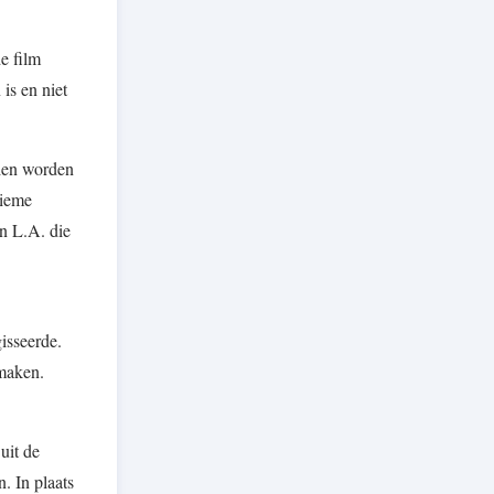
e film
is en niet
zien worden
nieme
in L.A. die
isseerde.
 maken.
uit de
. In plaats