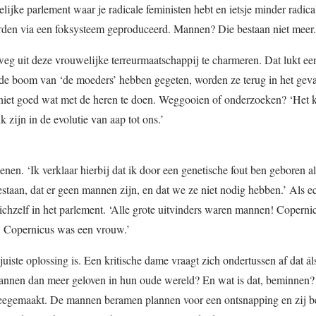
lijke parlement waar je radicale feministen hebt en ietsje minder radica
orden via een foksysteem geproduceerd. Mannen? Die bestaan niet meer.
g uit deze vrouwelijke terreurmaatschappij te charmeren. Dat lukt een
an de boom van ‘de moeders’ hebben gegeten, worden ze terug in het gev
iet goed wat met de heren te doen. Weggooien of onderzoeken? ‘Het 
zijn in de evolutie van aap tot ons.’
. ‘Ik verklaar hierbij dat ik door een genetische fout ben geboren a
staan, dat er geen mannen zijn, en dat we ze niet nodig hebben.’ Als ec
zichzelf in het parlement. ‘Alle grote uitvinders waren mannen! Copern
r, Copernicus was een vrouw.’
juiste oplossing is. Een kritische dame vraagt zich ondertussen af dat á
annen dan meer geloven in hun oude wereld? En wat is dat, beminnen?
egemaakt. De mannen beramen plannen voor een ontsnapping en zij be