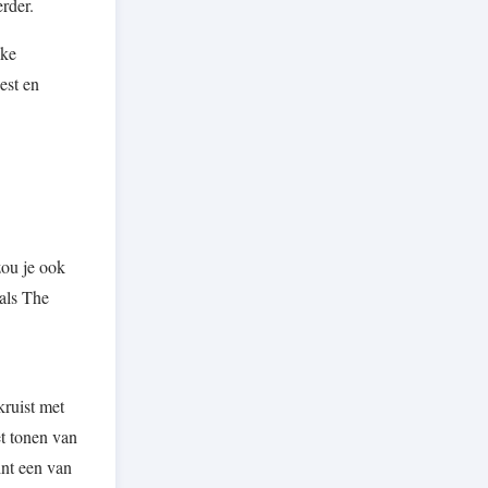
rder.
nke
est en
zou je ook
oals The
ruist met
et tonen van
int een van