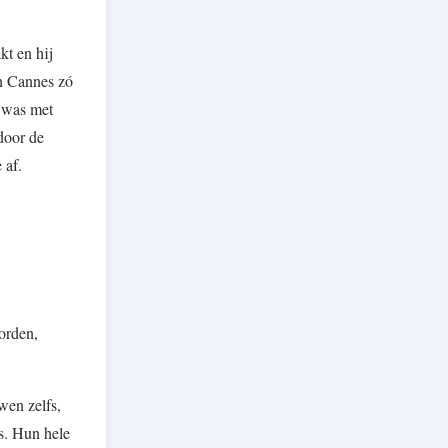
kt en hij
an Cannes zó
g was met
door de
 af.
orden,
wen zelfs,
es. Hun hele