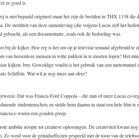
el zo goed is.
ij is niet bepaald origineel maar het zijn de beelden in THX 1138 die d
a. De steriliteit van deze samenleving (die volgens Lucas zelf het heden 
eld gebracht, als een documentaire, zoals ook de bedoeling was.
 bij de kijker. Hoe erg is het om op je televisie iemand afgebeuld te 
room van hersenloze mensen in witte pakken in te moeten lopen? Het mi
visie kijken: brrr. Geweldige vondst is het gebruik van een metrotunnel 
lo Schiffrin. Wat wil je nog meer aan sfeer?
 geweest. Dat was Francis Ford Coppola – die min of meer Lucas co-reg
durende studentenschets en stelde hem daarna in staat een hele film te
 Francisco waren een gouden greep.
ote ambitie noopte tot creatieve oplossingen. De creativiteit kwam nog 
 Zo werd voor de geluidseffecten gespeeld met de toon van de telefoon