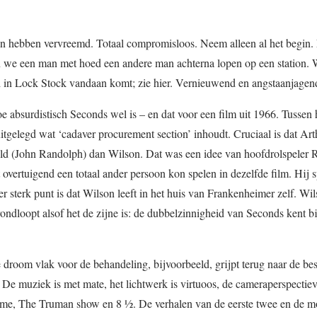
men hebben vervreemd. Totaal compromisloos. Neem alleen al het begin.
n we een man met hoed een andere man achterna lopen op een station. 
 in Lock Stock vandaan komt; zie hier. Vernieuwend en angstaanjagen
e absurdistisch Seconds wel is – en dat voor een film uit 1966. Tussen 
itgelegd wat ‘cadaver procurement section’ inhoudt. Cruciaal is dat Art
ld (John Randolph) dan Wilson. Dat was een idee van hoofdrolspeler 
 overtuigend een totaal ander persoon kon spelen in dezelfde film. Hij s
 sterk punt is dat Wilson leeft in het huis van Frankenheimer zelf. Wi
ondloopt alsof het de zijne is: de dubbelzinnigheid van Seconds kent b
e droom vlak voor de behandeling, bijvoorbeeld, grijpt terug naar de bes
g. De muziek is met mate, het lichtwerk is virtuoos, de cameraperspectiev
me, The Truman show en 8 ½. De verhalen van de eerste twee en de m