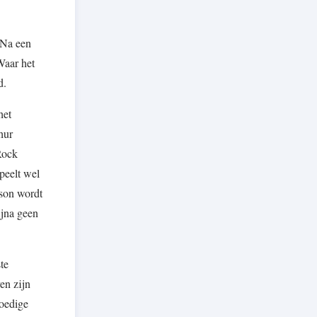
 Na een
Waar het
d.
het
hur
Rock
peelt wel
lson wordt
ijna geen
te
en zijn
oedige