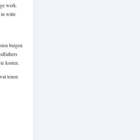
ige werk.
in witte
esten buigen
odfathers
te korten.
 wat tenen