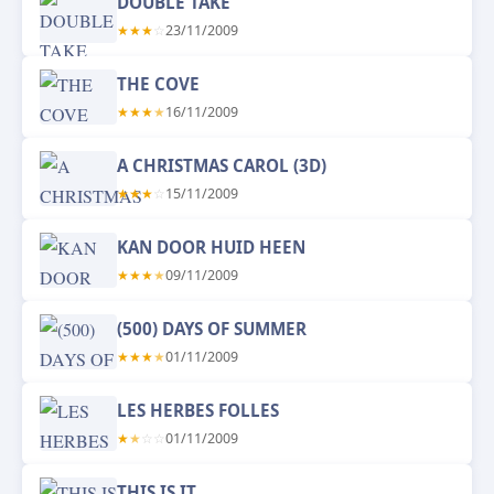
DOUBLE TAKE
★
★
★
☆
23/11/2009
THE COVE
★
★
★
★
16/11/2009
A CHRISTMAS CAROL (3D)
★
★
★
☆
15/11/2009
KAN DOOR HUID HEEN
★
★
★
★
09/11/2009
(500) DAYS OF SUMMER
★
★
★
★
01/11/2009
LES HERBES FOLLES
★
★
☆
☆
01/11/2009
THIS IS IT