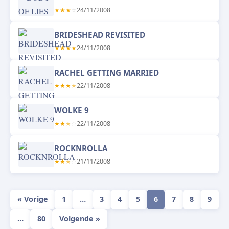
★
★
★
☆
24/11/2008
BRIDESHEAD REVISITED
★
★
★
★
24/11/2008
RACHEL GETTING MARRIED
★
★
★
★
22/11/2008
WOLKE 9
★
★
★
☆
22/11/2008
ROCKNROLLA
★
★
★
☆
21/11/2008
« Vorige
1
…
3
4
5
6
7
8
9
…
80
Volgende »